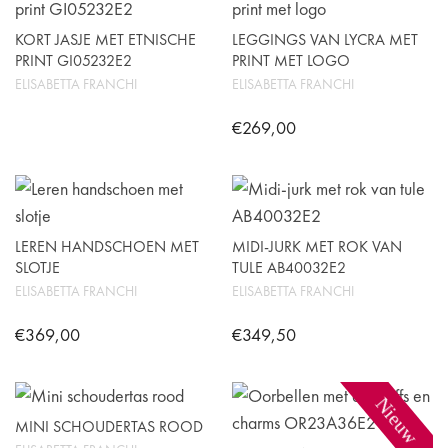
heeft
variaties.
op
meerdere
Deze
de
KORT JASJE MET ETNISCHE
LEGGINGS VAN LYCRA MET
variaties.
PRINT GI05232E2
PRINT MET LOGO
optie
productpagina
Deze
ELISABETTA FRANCHI
ELISABETTA FRANCHI
kan
optie
gekozen
€
269,00
kan
worden
Dit
gekozen
op
product
worden
de
heeft
op
productpagina
meerdere
LEREN HANDSCHOEN MET
de
MIDI-JURK MET ROK VAN
variaties.
SLOTJE
TULE AB40032E2
productpagina
Deze
ELISABETTA FRANCHI
ELISABETTA FRANCHI
optie
€
369,00
€
349,50
kan
Dit
Dit
gekozen
product
product
worden
Nieuw
heeft
heeft
MINI SCHOUDERTAS ROOD
op
meerdere
meerdere