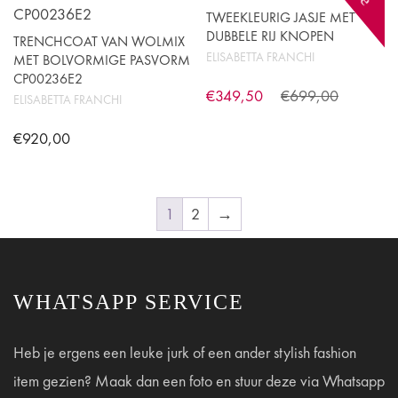
meerdere
TWEEKLEURIG JASJE MET
variaties.
DUBBELE RIJ KNOPEN
TRENCHCOAT VAN WOLMIX
Deze
ELISABETTA FRANCHI
MET BOLVORMIGE PASVORM
CP00236E2
optie
Oorspronkelijke
Huidige
€
349,50
€
699,00
ELISABETTA FRANCHI
kan
Dit
prijs
prijs
gekozen
€
920,00
product
worden
was:
is:
Dit
heeft
op
€699,00.
€349,50.
product
meerdere
de
heeft
1
2
→
variaties.
productpagina
meerdere
Deze
variaties.
optie
Deze
kan
WHATSAPP SERVICE
optie
gekozen
kan
worden
Heb je ergens een leuke jurk of een ander stylish fashion
gekozen
op
worden
item gezien? Maak dan een foto en stuur deze via Whatsapp
de