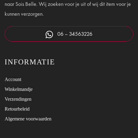
op
naar Sois Belle. Wij zoeken voor je uit of wij dit item voor je
productpagina
de
kunnen verzorgen.
productpagina
06 – 34563226
INFORMATIE
Account
Winkelmandje
Verzendingen
Retourbeleid
Algemene voorwaarden