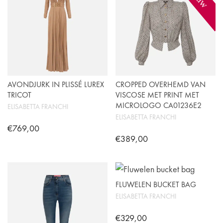
AVONDJURK IN PLISSÉ LUREX
CROPPED OVERHEMD VAN
TRICOT
VISCOSE MET PRINT MET
MICROLOGO CA01236E2
ELISABETTA FRANCHI
ELISABETTA FRANCHI
€
769,00
€
389,00
Dit
Dit
product
product
heeft
heeft
meerdere
FLUWELEN BUCKET BAG
meerdere
variaties.
ELISABETTA FRANCHI
variaties.
Deze
€
329,00
Deze