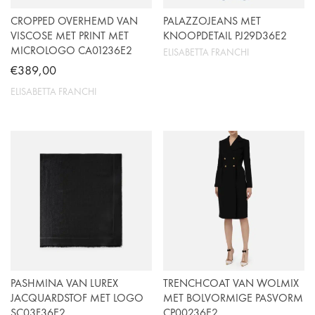
CROPPED OVERHEMD VAN
PALAZZOJEANS MET
VISCOSE MET PRINT MET
KNOOPDETAIL PJ29D36E2
MICROLOGO CA01236E2
ELISABETTA FRANCHI
€
389,00
ELISABETTA FRANCHI
Dit
product
heeft
meerdere
variaties.
Deze
optie
kan
gekozen
PASHMINA VAN LUREX
TRENCHCOAT VAN WOLMIX
worden
JACQUARDSTOF MET LOGO
MET BOLVORMIGE PASVORM
op
SC03F36E2
CP00236E2