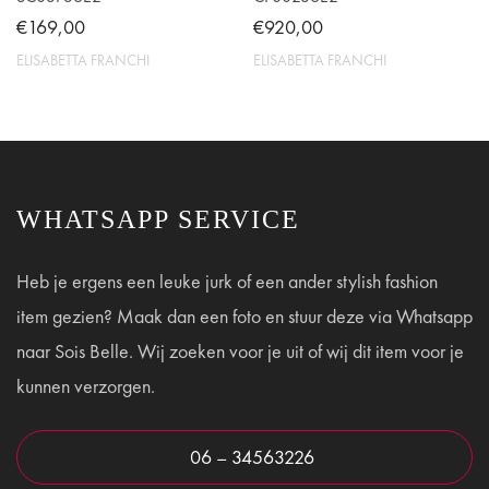
de
€
169,00
€
920,00
productpagina
ELISABETTA FRANCHI
ELISABETTA FRANCHI
Dit
Dit
product
product
heeft
heeft
meerdere
meerdere
WHATSAPP SERVICE
variaties.
variaties.
Deze
Deze
optie
optie
Heb je ergens een leuke jurk of een ander stylish fashion
kan
kan
item gezien? Maak dan een foto en stuur deze via Whatsapp
gekozen
gekozen
naar Sois Belle. Wij zoeken voor je uit of wij dit item voor je
worden
worden
kunnen verzorgen.
op
op
de
de
productpagina
productpagina
06 – 34563226