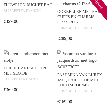
Nieuw
FLUWELEN BUCKET BAG
ELISABETTA FRANCHI
OORBELLEN MET EAR
CUFFS EN CHARMS
€
329,00
OR23A36E2
ELISABETTA FRANCHI
Dit
product
€
289,00
heeft
Dit
meerdere
product
variaties.
heeft
Deze
meerdere
LEREN HANDSCHOEN
optie
variaties.
MET SLOTJE
PASHMINA VAN LUREX
kan
Deze
ELISABETTA FRANCHI
JACQUARDSTOF MET
gekozen
LOGO SC03F36E2
optie
worden
€
369,00
ELISABETTA FRANCHI
kan
op
Dit
gekozen
€
169,00
de
product
worden
productpagina
Dit
heeft