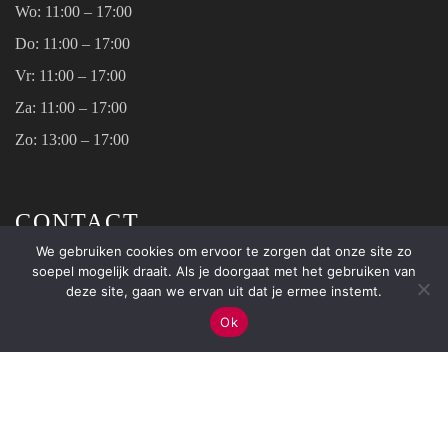
Wo:
11:00 – 17:00
Do:
11:00 – 17:00
Vr:
11:00 – 17:00
Za:
11:00 – 17:00
Zo:
13:00 – 17:00
CONTACT
We gebruiken cookies om ervoor te zorgen dat onze site zo
soepel mogelijk draait. Als je doorgaat met het gebruiken van
Weverstraat 13
deze site, gaan we ervan uit dat je ermee instemt.
6811 EL Arnhem
Ok
026 - 44 52 260
info@soisbelle.nl
KVK: 71753176