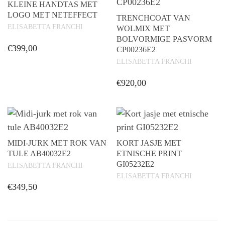
KLEINE HANDTAS MET
LOGO MET NETEFFECT
TRENCHCOAT VAN
ELISABETTA FRANCHI
WOLMIX MET
BOLVORMIGE PASVORM
€
399,00
CP00236E2
ELISABETTA FRANCHI
Dit
product
€
920,00
heeft
Dit
meerdere
product
variaties.
heeft
Deze
meerdere
MIDI-JURK MET ROK VAN
KORT JASJE MET
optie
variaties.
TULE AB40032E2
ETNISCHE PRINT
kan
GI05232E2
Deze
ELISABETTA FRANCHI
gekozen
ELISABETTA FRANCHI
optie
worden
€
349,50
kan
op
Dit
gekozen
de
product
worden