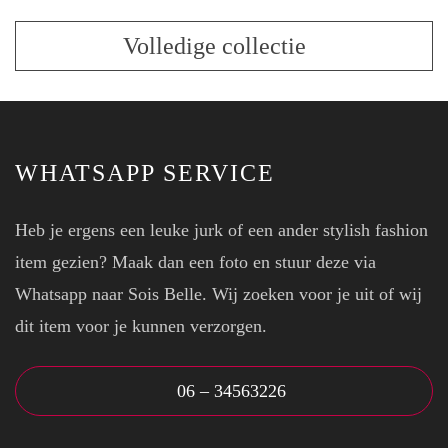
productpagina
heeft
op
meerdere
Volledige collectie
de
variaties.
productpagina
Deze
optie
kan
gekozen
WHATSAPP SERVICE
worden
op
Heb je ergens een leuke jurk of een ander stylish fashion
de
item gezien? Maak dan een foto en stuur deze via
productpagina
Whatsapp naar Sois Belle. Wij zoeken voor je uit of wij
dit item voor je kunnen verzorgen.
06 – 34563226