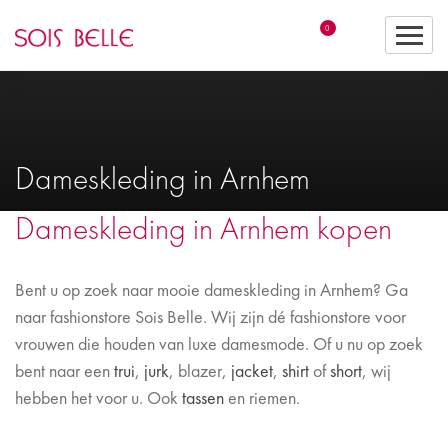
0
Dameskleding in Arnhem
Dameskleding in Arnhem kopen
Bent u op zoek naar mooie dameskleding in Arnhem? Ga
naar fashionstore Sois Belle. Wij zijn dé fashionstore voor
vrouwen die houden van luxe damesmode. Of u nu op zoek
bent naar een
trui
,
jurk
, blazer,
jacket
,
shirt
of
short
, wij
hebben het voor u. Ook
tassen
en riemen.