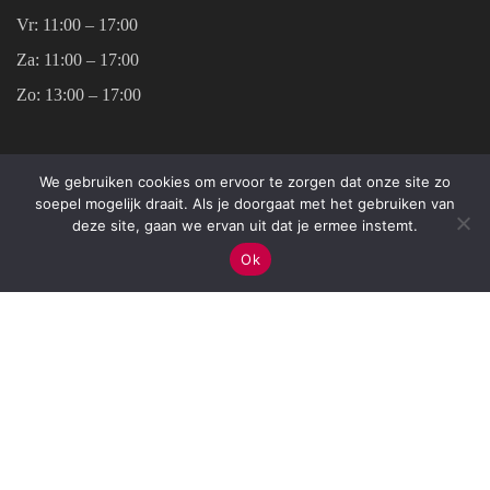
Vr:
11:00 – 17:00
Za:
11:00 – 17:00
Zo:
13:00 – 17:00
CONTACT
We gebruiken cookies om ervoor te zorgen dat onze site zo
soepel mogelijk draait. Als je doorgaat met het gebruiken van
deze site, gaan we ervan uit dat je ermee instemt.
Weverstraat 13
Ok
6811 EL Arnhem
026 - 44 52 260
info@soisbelle.nl
KVK: 71753176
BTW: NL 002396862B48