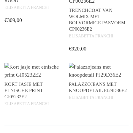
ROOD
ELISABETTA FRANCHI
TRENCHCOAT VAN
WOLMIX MET
€
309,00
BOLVORMIGE PASVORM
CP00236E2
ELISABETTA FRANCHI
€
920,00
Dit
product
heeft
meerdere
KORT JASJE MET
PALAZZOJEANS MET
variaties.
ETNISCHE PRINT
KNOOPDETAIL PJ29D36E2
GI05232E2
Deze
ELISABETTA FRANCHI
ELISABETTA FRANCHI
optie
kan
gekozen
worden